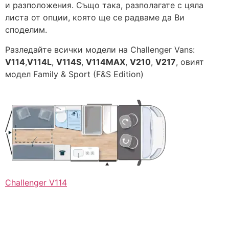
и разположения. Също така, разполагате с цяла
листа от опции, която ще се радваме да Ви
споделим.
Разледайте всички модели на Challenger Vans:
V114
,
V114L
,
V114S
,
V114MAX
,
V210
,
V217
, овият
модел Family & Sport (F&S Edition)
Challenger V114