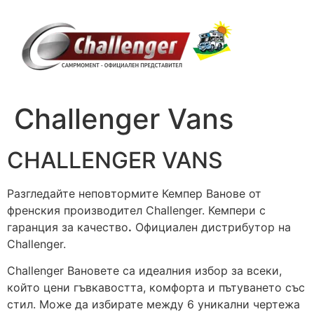
Skip
to
content
Challenger Vans
CHALLENGER VANS
Разгледайте неповтормите Кемпер Ванове от
френския производител Challenger. Кемпери с
гаранция за качество
.
Официален дистрибутор на
Challenger.
Challenger Вановете са идеалния избор за всеки,
който цени гъвкавостта, комфорта и пътуването със
стил. Може да избирате между 6 уникални чертежа