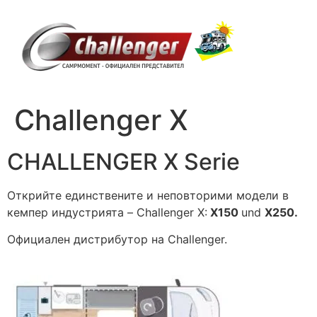
Skip
to
content
Challenger X
CHALLENGER X Serie
Открийте единствените и неповторими модели в
кемпер индустрията – Challenger X:
X150
und
X250.
Официален дистрибутор на Challenger.