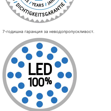
7-годишна гаранция за неводопропускливост.